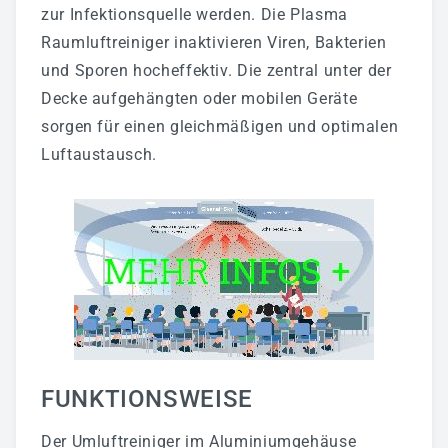
Klimatechnik
zur Infektionsquelle werden. Die Plasma
Raumluftreiniger inaktivieren Viren, Bakterien
Automatisierungstechnik
und Sporen hocheffektiv. Die zentral unter der
Haustechnikservice
Decke aufgehängten oder mobilen Geräte
Wartung
sorgen für einen gleichmäßigen und optimalen
Luftaustausch.
Referenzen
SCHALTANLAGENBAU
UNTERNEHMEN
Ansprechpartner
Kontakt
FUNKTIONSWEISE
Über RAPIRO
Der Umluftreiniger im Aluminiumgehäuse