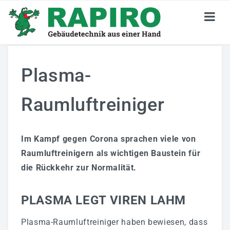
KARRIERE
Plasma-
Stellenangebote
Raumluftreiniger
Jetzt Bewerben
Deine Perspektiven
Im Kampf gegen Corona sprachen viele von
Darum RAPIRO
Raumluftreinigern als wichtigen Baustein für
die Rückkehr zur Normalität.
Wir Sind RAPIRO
GEBÄUDETECHNIK
PLASMA LEGT VIREN LAHM
Privatkunden
Plasma-Raumluftreiniger haben bewiesen, dass