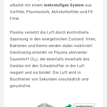
Aktuelles
arbeitet mit einem
mehrstufigen System
aus
Bildergalerie
Vorfilter, Plasmastufe, Aktivkohlefilter und F9-
Partner
Filter.
Mediathek
Plasma versetzt die Luft durch kontrollierte
Fernwartung
Spannung in den energetischen Zustand. Viren,
AGB
Bakterien und Keime werden dabei inaktiviert.
Gleichzeitig entsteht im Plasma aktivierter
Referenzen
Sauerstoff (O
), der ebenfalls innerhalb des
3
Gerätes mit den Schadstoffen in der Luft
JETZT BEWERBEN
reagiert und sie bindet. Die Luft wird in
Bruchteilen von Sekunden unschädlich und
geruchsfrei.