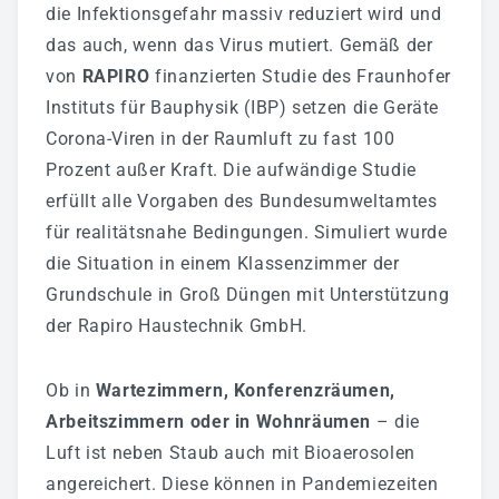
die Infektionsgefahr massiv reduziert wird und
Badmodernisierung - Bäder Zum Wohlfühlen!
das auch, wenn das Virus mutiert. Gemäß der
Fliesenverlegung - Wir Können Auch Fliese!
von
RAPIRO
finanzierten Studie des Fraunhofer
Instituts für Bauphysik (IBP) setzen die Geräte
Heizung - Energiekosten Sparen
Corona-Viren in der Raumluft zu fast 100
Klima & Lüftungstechnik
Prozent außer Kraft. Die aufwändige Studie
Elektrotechnik - Wir Stehen Unter Spannung!
erfüllt alle Vorgaben des Bundesumweltamtes
für realitätsnahe Bedingungen. Simuliert wurde
Wartung/Inspektion & 24h Notdienst
die Situation in einem Klassenzimmer der
Gewerbekunden
Grundschule in Groß Düngen mit Unterstützung
der Rapiro Haustechnik GmbH.
Sanitärtechnik
Heiztechnik
Ob in
Wartezimmern, Konferenzräumen,
Arbeitszimmern oder in Wohnräumen
– die
Lüftungstechnik
Luft ist neben Staub auch mit Bioaerosolen
Plasma-Raumluftreiniger
angereichert. Diese können in Pandemiezeiten