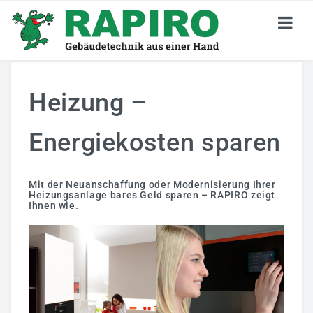
KARRIERE
Heizung –
Stellenangebote
Energiekosten sparen
Jetzt Bewerben
Deine Perspektiven
Mit der Neuanschaffung oder Modernisierung Ihrer
Heizungsanlage bares Geld sparen – RAPIRO zeigt
Darum RAPIRO
Ihnen wie.
Wir Sind RAPIRO
GEBÄUDETECHNIK
Privatkunden