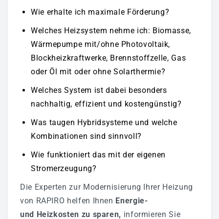
Klimatechnik
Wie erhalte ich maximale Förderung?
Automatisierungstechnik
Welches Heizsystem nehme ich: Biomasse,
Haustechnikservice
Wärmepumpe mit/ohne Photovoltaik,
Blockheizkraftwerke, Brennstoffzelle, Gas
Wartung
oder Öl mit oder ohne Solarthermie?
Referenzen
Welches System ist dabei besonders
nachhaltig, effizient und kostengünstig?
SCHALTANLAGENBAU
Was taugen Hybridsysteme und welche
UNTERNEHMEN
Kombinationen sind sinnvoll?
Wie funktioniert das mit der eigenen
Ansprechpartner
Stromerzeugung?
Kontakt
Die Experten zur Modernisierung Ihrer Heizung
von RAPIRO helfen Ihnen
Energie-
Über RAPIRO
und Heizkosten zu sparen,
informieren Sie