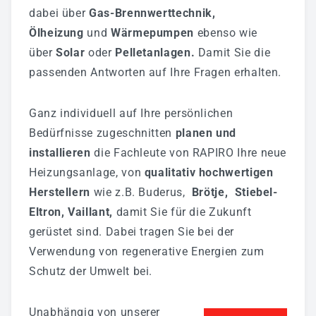
Aktuelles
dabei über
Gas-Brennwerttechnik,
Bildergalerie
Ölheizung
und
Wärmepumpen
ebenso wie
über
Solar
oder
Pelletanlagen.
Damit Sie die
Partner
passenden Antworten auf Ihre Fragen erhalten.
Mediathek
Fernwartung
Ganz individuell auf Ihre persönlichen
Bedürfnisse zugeschnitten
planen und
AGB
installieren
die Fachleute von RAPIRO Ihre neue
Referenzen
Heizungsanlage, von
qualitativ hochwertigen
Herstellern
wie z.B.
Buderus
,
Brötje
,
Stiebel-
JETZT BEWERBEN
Eltron
,
Vaillant
,
damit Sie für die Zukunft
gerüstet sind. Dabei tragen Sie bei der
Verwendung von
regenerative Energien
zum
Schutz der Umwelt bei.
Unabhängig von unserer