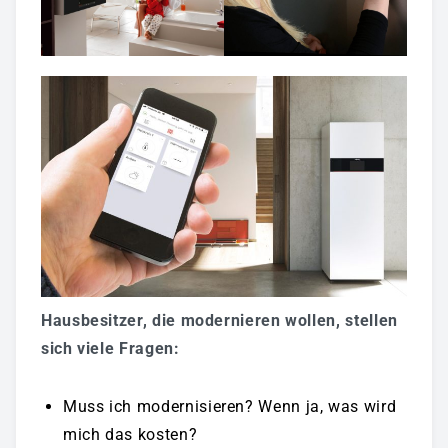
Badmodernisierung - Bäder Zum Wohlfühlen!
Fliesenverlegung - Wir Können Auch Fliese!
Heizung - Energiekosten Sparen
Klima & Lüftungstechnik
Elektrotechnik - Wir Stehen Unter Spannung!
Wartung/Inspektion & 24h Notdienst
Gewerbekunden
Sanitärtechnik
Hausbesitzer, die modernieren wollen, stellen
Heiztechnik
sich viele Fragen:
Lüftungstechnik
Muss ich modernisieren? Wenn ja, was wird
Plasma-Raumluftreiniger
mich das kosten?