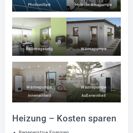
Photovoltaik
Hybridwärmepumpe
Raumregelung
Wärmepumpe
Wärmepumpe
Wärmepumpe
Inneneinheit
Außeneinheit
Heizung – Kosten sparen
Regenerative Energien