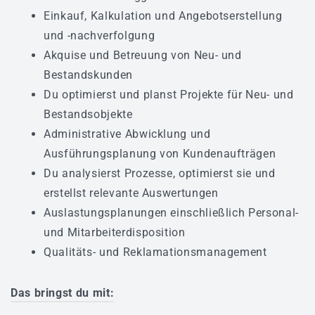
Aktuelles
Einkauf, Kalkulation und Angebotserstellung
Bildergalerie
und -nachverfolgung
Partner
Akquise und Betreuung von Neu- und
Bestandskunden
Mediathek
Du optimierst und planst Projekte für Neu- und
Fernwartung
Bestandsobjekte
AGB
Administrative Abwicklung und
Ausführungsplanung von Kundenaufträgen
Referenzen
Du analysierst Prozesse, optimierst sie und
erstellst relevante Auswertungen
JETZT BEWERBEN
Auslastungsplanungen einschließlich Personal-
und Mitarbeiterdisposition
Qualitäts- und Reklamationsmanagement
Das bringst du mit: