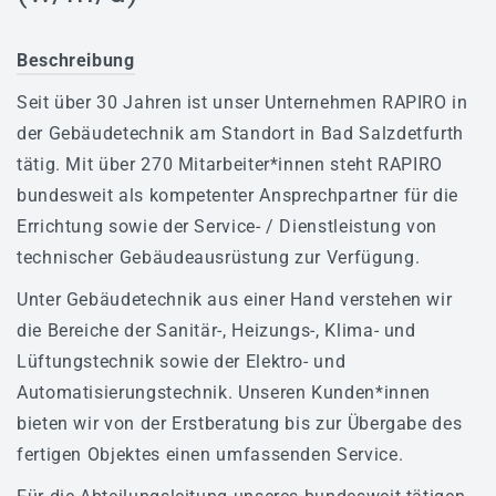
Badmodernisierung - Bäder Zum Wohlfühlen!
Beschreibung
Fliesenverlegung - Wir Können Auch Fliese!
Seit über 30 Jahren ist unser Unternehmen RAPIRO in
Heizung - Energiekosten Sparen
der Gebäudetechnik am Standort in Bad Salzdetfurth
Klima & Lüftungstechnik
tätig. Mit über 270 Mitarbeiter*innen steht RAPIRO
Elektrotechnik - Wir Stehen Unter Spannung!
bundesweit als kompetenter Ansprechpartner für die
Errichtung sowie der Service- / Dienstleistung von
Wartung/Inspektion & 24h Notdienst
technischer Gebäudeausrüstung zur Verfügung.
Gewerbekunden
Unter Gebäudetechnik aus einer Hand verstehen wir
die Bereiche der Sanitär-, Heizungs-, Klima- und
Sanitärtechnik
Lüftungstechnik sowie der Elektro- und
Heiztechnik
Automatisierungstechnik. Unseren Kunden*innen
Lüftungstechnik
bieten wir von der Erstberatung bis zur Übergabe des
fertigen Objektes einen umfassenden Service.
Plasma-Raumluftreiniger