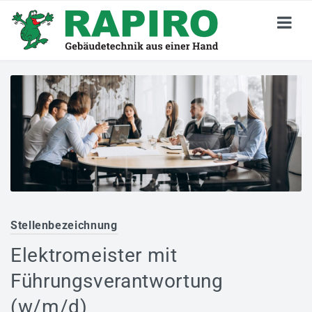
KARRIERE
Stellenangebote
Jetzt Bewerben
Deine Perspektiven
Darum RAPIRO
Stellenbezeichnung
Wir Sind RAPIRO
Elektromeister mit
GEBÄUDETECHNIK
Führungsverantwortung
Privatkunden
(w/m/d)