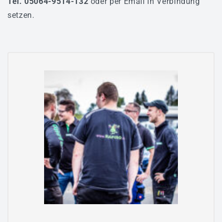
Tel. 05064
-9514-132
oder per
Email
in Verbindung
setzen.