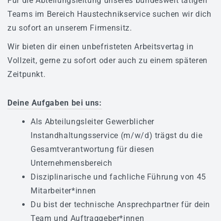
Für die Abteilungsleitung unseres bundesweit tätigen
Klimatechnik
Teams im Bereich Haustechnikservice suchen wir dich
Automatisierungstechnik
zu sofort an unserem Firmensitz.
Haustechnikservice
Wir bieten dir einen unbefristeten Arbeitsvertag in
Vollzeit, gerne zu sofort oder auch zu einem späteren
Wartung
Zeitpunkt.
Referenzen
Deine Aufgaben bei uns:
SCHALTANLAGENBAU
Als Abteilungsleiter Gewerblicher
UNTERNEHMEN
Instandhaltungsservice (m/w/d) trägst du die
Gesamtverantwortung für diesen
Ansprechpartner
Unternehmensbereich
Kontakt
Disziplinarische und fachliche Führung von 45
Mitarbeiter*innen
Über RAPIRO
Du bist der technische Ansprechpartner für dein
Team und Auftraggeber*innen