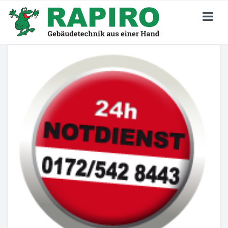
KARRIERE
Stellenangebote
Jetzt Bewerben
Deine Perspektiven
Darum RAPIRO
Wir Sind RAPIRO
GEBÄUDETECHNIK
Privatkunden