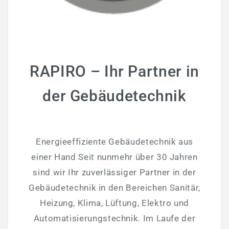
Badmodernisierung - Bäder Zum Wohlfühlen!
Fliesenverlegung - Wir Können Auch Fliese!
Heizung - Energiekosten Sparen
RAPIRO – Ihr Partner in
Klima & Lüftungstechnik
Elektrotechnik - Wir Stehen Unter Spannung!
der Gebäudetechnik
Wartung/Inspektion & 24h Notdienst
Gewerbekunden
Energieeffiziente Gebäudetechnik aus
Sanitärtechnik
einer Hand Seit nunmehr über 30 Jahren
sind wir Ihr zuverlässiger Partner in der
Heiztechnik
Gebäudetechnik in den Bereichen Sanitär,
Lüftungstechnik
Heizung, Klima, Lüftung, Elektro und
Plasma-Raumluftreiniger
Automatisierungstechnik. Im Laufe der