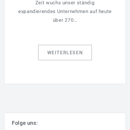
Zeit wuchs unser ständig
Klimatechnik
expandierendes Unternehmen auf heute
Automatisierungstechnik
über 270…
Haustechnikservice
Wartung
Referenzen
WEITERLESEN
SCHALTANLAGENBAU
UNTERNEHMEN
Ansprechpartner
Kontakt
Über RAPIRO
Folge uns: