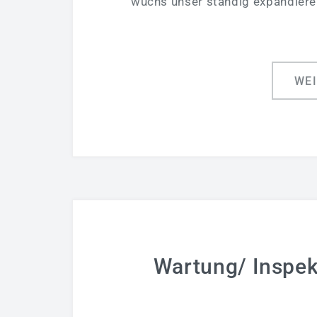
wuchs unser ständig expandier
WE
Wartung/ Inspek