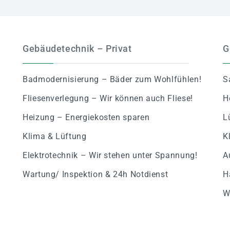
Gebäudetechnik – Privat
G
Badmodernisierung – Bäder zum Wohlfühlen!
S
Fliesenverlegung – Wir können auch Fliese!
H
Heizung – Energiekosten sparen
L
Klima & Lüftung
K
Elektrotechnik – Wir stehen unter Spannung!
A
Wartung/ Inspektion & 24h Notdienst
H
W