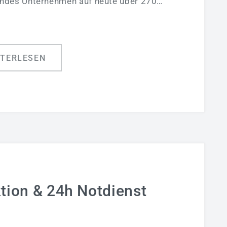
endes Unternehmen auf heute über 270…
ITERLESEN
tion & 24h Notdienst