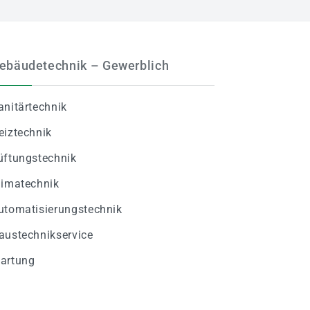
ebäudetechnik – Gewerblich
anitärtechnik
eiztechnik
üftungstechnik
limatechnik
utomatisierungstechnik
austechnikservice
artung