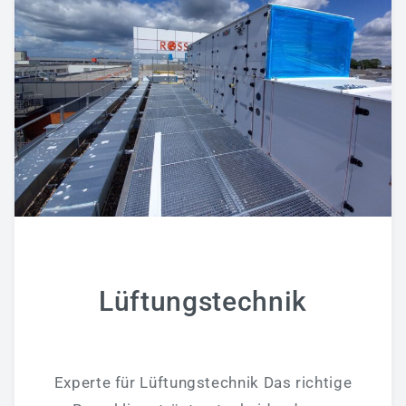
Klimatechnik
Automatisierungstechnik
Haustechnikservice
Wartung
Referenzen
SCHALTANLAGENBAU
UNTERNEHMEN
Ansprechpartner
Lüftungstechnik
Kontakt
Über RAPIRO
Experte für Lüftungstechnik Das richtige