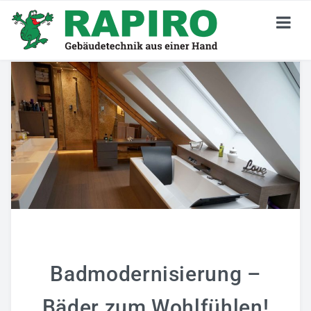
KARRIERE
Stellenangebote
Jetzt Bewerben
Deine Perspektiven
Darum RAPIRO
Wir Sind RAPIRO
GEBÄUDETECHNIK
Badmodernisierung –
Privatkunden
Bäder zum Wohlfühlen!