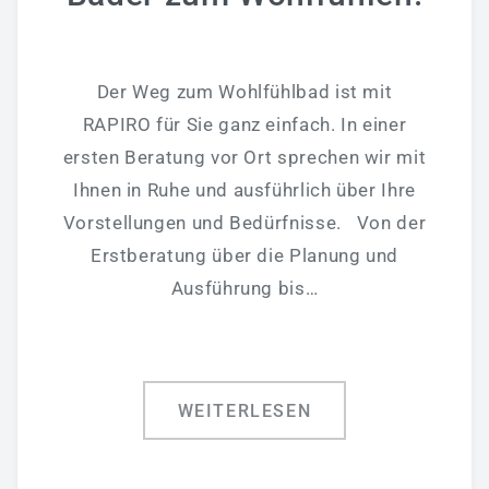
Badmodernisierung - Bäder Zum Wohlfühlen!
Fliesenverlegung - Wir Können Auch Fliese!
Der Weg zum Wohlfühlbad ist mit
Heizung - Energiekosten Sparen
RAPIRO für Sie ganz einfach. In einer
Klima & Lüftungstechnik
ersten Beratung vor Ort sprechen wir mit
Ihnen in Ruhe und ausführlich über Ihre
Elektrotechnik - Wir Stehen Unter Spannung!
Vorstellungen und Bedürfnisse. Von der
Wartung/Inspektion & 24h Notdienst
Erstberatung über die Planung und
Gewerbekunden
Ausführung bis…
Sanitärtechnik
Heiztechnik
WEITERLESEN
Lüftungstechnik
Plasma-Raumluftreiniger