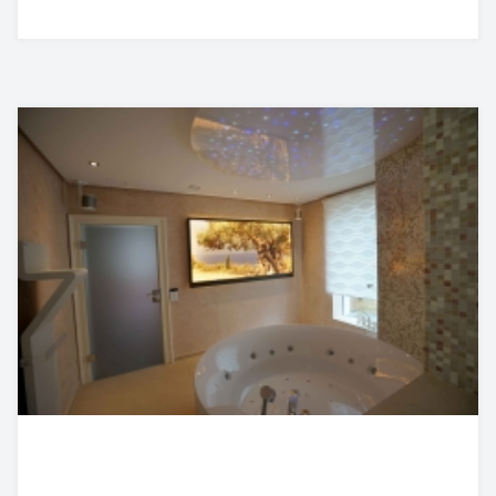
Klimatechnik
Automatisierungstechnik
Haustechnikservice
Wartung
Referenzen
SCHALTANLAGENBAU
UNTERNEHMEN
Ansprechpartner
Kontakt
Über RAPIRO