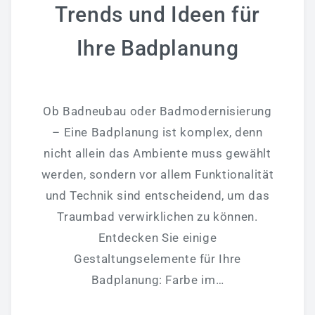
Aktuelles
Trends und Ideen für
Bildergalerie
Ihre Badplanung
Partner
Mediathek
Fernwartung
Ob Badneubau oder Badmodernisierung
– Eine Badplanung ist komplex, denn
AGB
nicht allein das Ambiente muss gewählt
Referenzen
werden, sondern vor allem Funktionalität
und Technik sind entscheidend, um das
JETZT BEWERBEN
Traumbad verwirklichen zu können.
Entdecken Sie einige
Gestaltungselemente für Ihre
Badplanung: Farbe im…