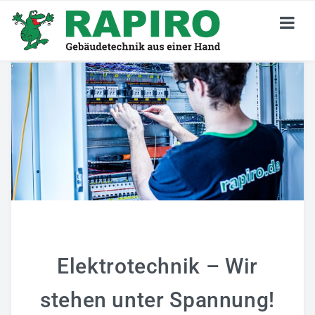
KARRIERE
Stellenangebote
Jetzt Bewerben
Deine Perspektiven
Darum RAPIRO
Wir Sind RAPIRO
Elektrotechnik – Wir
GEBÄUDETECHNIK
stehen unter Spannung!
Privatkunden