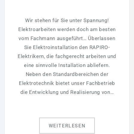
Badmodernisierung - Bäder Zum Wohlfühlen!
Fliesenverlegung - Wir Können Auch Fliese!
Wir stehen für Sie unter Spannung!
Elektroarbeiten werden doch am besten
Heizung - Energiekosten Sparen
vom Fachmann ausgeführt… Überlassen
Klima & Lüftungstechnik
Sie Elektroinstallation den RAPIRO-
Elektrotechnik - Wir Stehen Unter Spannung!
Elektrikern, die fachgerecht arbeiten und
Wartung/Inspektion & 24h Notdienst
eine sinnvolle Installation abliefern.
Neben den Standardbereichen der
Gewerbekunden
Elektrotechnik bietet unser Fachbetrieb
Sanitärtechnik
die Entwicklung und Realisierung von…
Heiztechnik
Lüftungstechnik
Plasma-Raumluftreiniger
WEITERLESEN