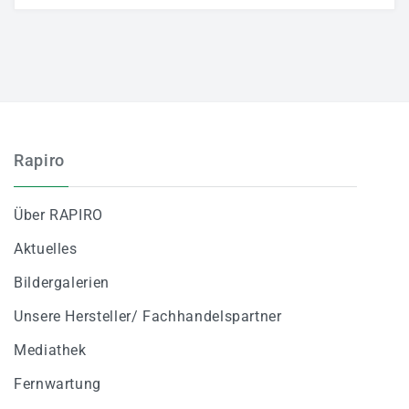
Aktuelles
Bildergalerie
Partner
Mediathek
Fernwartung
Rapiro
AGB
Referenzen
Über RAPIRO
Aktuelles
JETZT BEWERBEN
Bildergalerien
Unsere Hersteller/ Fachhandelspartner
Mediathek
Fernwartung