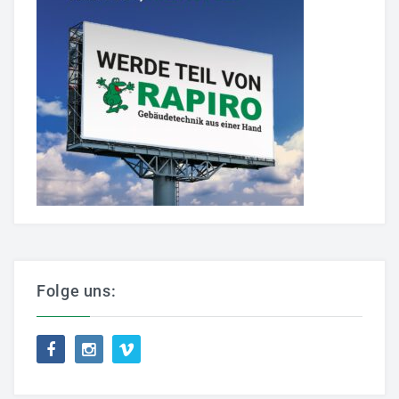
Aktuelles
Bildergalerie
Partner
Mediathek
Fernwartung
AGB
Referenzen
JETZT BEWERBEN
Folge uns: