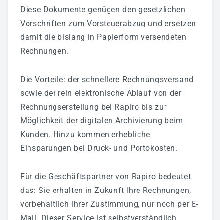
Diese Dokumente genügen den gesetzlichen
Badmodernisierung - Bäder Zum Wohlfühlen!
Vorschriften zum Vorsteuerabzug und ersetzen
Fliesenverlegung - Wir Können Auch Fliese!
damit die bislang in Papierform versendeten
Heizung - Energiekosten Sparen
Rechnungen.
Klima & Lüftungstechnik
Die Vorteile: der schnellere Rechnungsversand
Elektrotechnik - Wir Stehen Unter Spannung!
sowie der rein elektronische Ablauf von der
Wartung/Inspektion & 24h Notdienst
Rechnungserstellung bei Rapiro bis zur
Möglichkeit der digitalen Archivierung beim
Gewerbekunden
Kunden. Hinzu kommen erhebliche
Einsparungen bei Druck- und Portokosten.
Sanitärtechnik
Heiztechnik
Für die Geschäftspartner von Rapiro bedeutet
Lüftungstechnik
das: Sie erhalten in Zukunft Ihre Rechnungen,
vorbehaltlich ihrer Zustimmung, nur noch per E-
Plasma-Raumluftreiniger
Mail. Dieser Service ist selbstverständlich