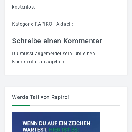
Klimatechnik
kostenlos.
Automatisierungstechnik
Kategorie
RAPIRO - Aktuell
:
Haustechnikservice
Wartung
Schreibe einen Kommentar
Referenzen
Du musst
angemeldet
sein, um einen
Kommentar abzugeben.
SCHALTANLAGENBAU
UNTERNEHMEN
Ansprechpartner
Werde Teil von Rapiro!
Kontakt
Über RAPIRO