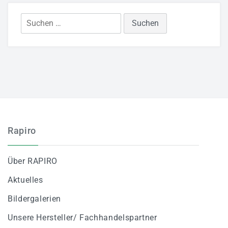
Aktuelles
Bildergalerie
Suchen
nach:
Partner
Mediathek
Fernwartung
AGB
Referenzen
Rapiro
JETZT BEWERBEN
Über RAPIRO
Aktuelles
Bildergalerien
Unsere Hersteller/ Fachhandelspartner