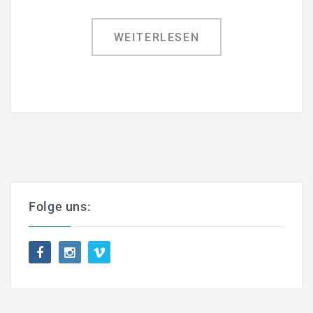
Klimatechnik
Automatisierungstechnik
WEITERLESEN
Haustechnikservice
Wartung
Referenzen
SCHALTANLAGENBAU
UNTERNEHMEN
Folge uns:
Ansprechpartner
Kontakt
Über RAPIRO