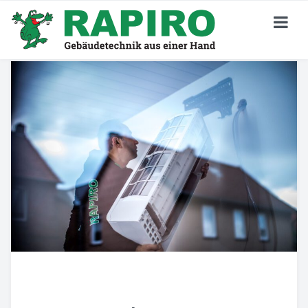
KARRIERE
Stellenangebote
Jetzt Bewerben
Deine Perspektiven
Darum RAPIRO
Wir Sind RAPIRO
GEBÄUDETECHNIK
Privatkunden