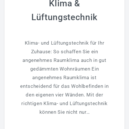
Klima &
Badmodernisierung - Bäder Zum Wohlfühlen!
Lüftungstechnik
Fliesenverlegung - Wir Können Auch Fliese!
Heizung - Energiekosten Sparen
Klima & Lüftungstechnik
Klima- und Lüftungstechnik für Ihr
Elektrotechnik - Wir Stehen Unter Spannung!
Zuhause: So schaffen Sie ein
angenehmes Raumklima auch in gut
Wartung/Inspektion & 24h Notdienst
gedämmten Wohnräumen Ein
Gewerbekunden
angenehmes Raumklima ist
entscheidend für das Wohlbefinden in
Sanitärtechnik
den eigenen vier Wänden. Mit der
Heiztechnik
richtigen Klima- und Lüftungstechnik
Lüftungstechnik
können Sie nicht nur…
Plasma-Raumluftreiniger