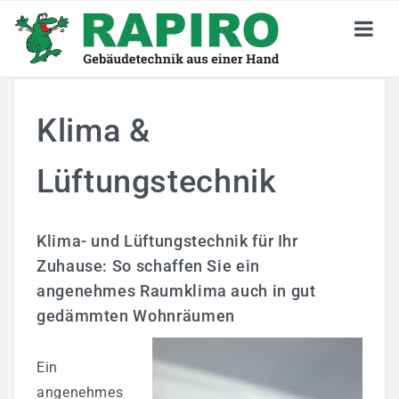
KARRIERE
Klima &
Stellenangebote
Lüftungstechnik
Jetzt Bewerben
Deine Perspektiven
Klima- und Lüftungstechnik für Ihr
Darum RAPIRO
Zuhause: So schaffen Sie ein
angenehmes Raumklima auch in gut
Wir Sind RAPIRO
gedämmten Wohnräumen
GEBÄUDETECHNIK
Ein
Privatkunden
angenehmes