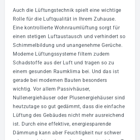
Aktuelles
Auch die Lüftungstechnik spielt eine wichtige
Bildergalerie
Rolle für die Luftqualität in Ihrem Zuhause.
Partner
Eine kontrollierte Wohnraumlüftung sorgt für
Mediathek
einen stetigen Luftaustausch und verhindert so
Schimmelbildung und unangenehme Gerüche.
Fernwartung
Moderne Lüftungssysteme filtern zudem
AGB
Schadstoffe aus der Luft und tragen so zu
einem gesunden Raumklima bei. Und das ist
Referenzen
gerade bei modernen Bauten besonders
JETZT BEWERBEN
wichtig. Vor allem Passivhäuser,
Nullenergiehäuser oder Plusenergiehäuser sind
heutzutage so gut gedämmt, dass die einfache
Lüftung des Gebäudes nicht mehr ausreichend
ist. Durch eine effektive, energiesparende
Dämmung kann aber Feuchtigkeit nur schwer