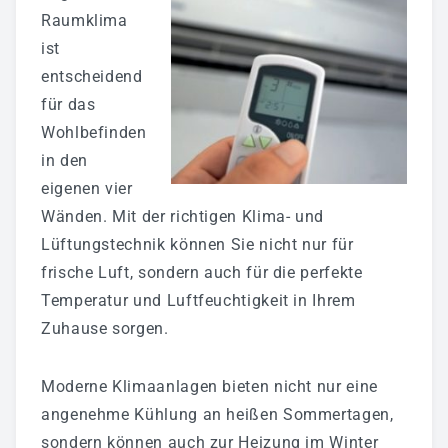
Raumklima
Badmodernisierung - Bäder Zum Wohlfühlen!
ist
Fliesenverlegung - Wir Können Auch Fliese!
entscheidend
Heizung - Energiekosten Sparen
für das
Wohlbefinden
Klima & Lüftungstechnik
in den
Elektrotechnik - Wir Stehen Unter Spannung!
eigenen vier
Wartung/Inspektion & 24h Notdienst
Wänden. Mit der richtigen Klima- und
Lüftungstechnik können Sie nicht nur für
Gewerbekunden
frische Luft, sondern auch für die perfekte
Temperatur und Luftfeuchtigkeit in Ihrem
Sanitärtechnik
Zuhause sorgen.
Heiztechnik
Lüftungstechnik
Moderne Klimaanlagen bieten nicht nur eine
angenehme Kühlung an heißen Sommertagen,
Plasma-Raumluftreiniger
sondern können auch zur Heizung im Winter