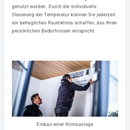
Klimatechnik
genutzt werden. Durch die individuelle
Automatisierungstechnik
Steuerung der Temperatur können Sie jederzeit
ein behagliches Raumklima schaffen, das Ihren
Haustechnikservice
persönlichen Bedürfnissen entspricht.
Wartung
Referenzen
SCHALTANLAGENBAU
UNTERNEHMEN
Ansprechpartner
Kontakt
Über RAPIRO
Einbau einer Klimaanlage